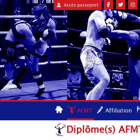
Accès passeport
AFMT
Affiliation
Diplôme(s) AFMT