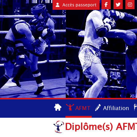
Accès passeport
AFMT
Affiliation
Diplôme(s) AFMT