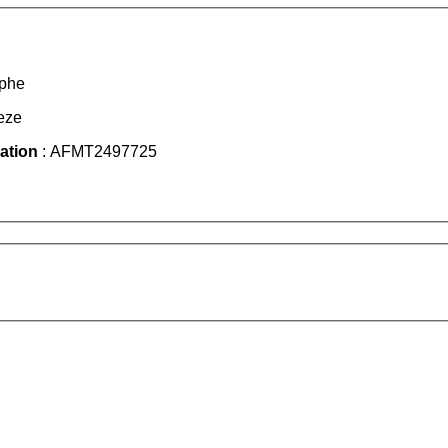
ophe
eze
iation
: AFMT2497725