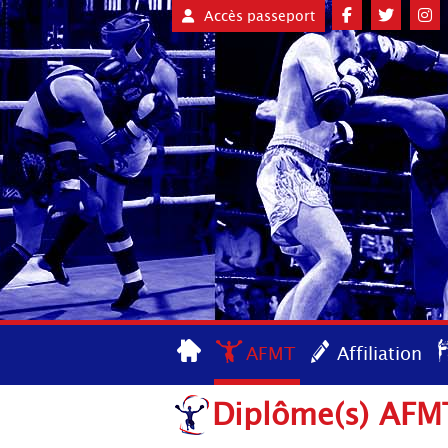
Accès passeport
AFMT
Affiliation
Diplôme(s) AFMT