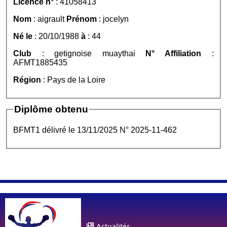
Licence n°
: 41058413
Nom
: aigrault
Prénom
: jocelyn
Né le
: 20/10/1988
à
: 44
Club
: getignoise muaythai
N° Affiliation
:
AFMT1885435
Région
: Pays de la Loire
Diplôme obtenu
BFMT1 délivré le 13/11/2025 N° 2025-11-462
Actualités