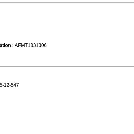
iation
: AFMT1831306
25-12-547