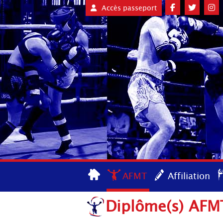
Accès passeport
AFMT
Affiliation
Diplôme(s) AFMT