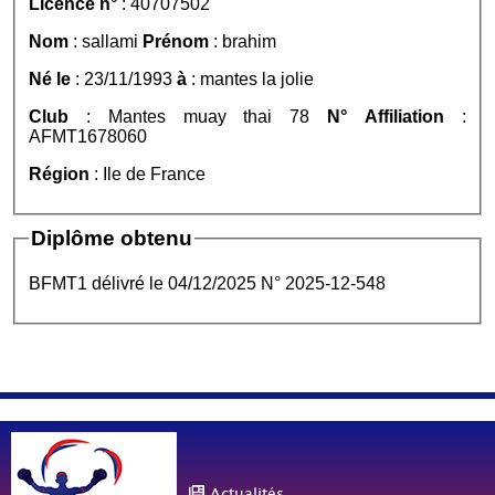
Licence n°
: 40707502
Nom
: sallami
Prénom
: brahim
Né le
: 23/11/1993
à
: mantes la jolie
Club
: Mantes muay thai 78
N° Affiliation
:
AFMT1678060
Région
: Ile de France
Diplôme obtenu
BFMT1 délivré le 04/12/2025 N° 2025-12-548
Actualités