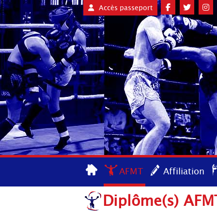
Accès passeport
AFMT
Affiliation
Diplôme(s) AFMT