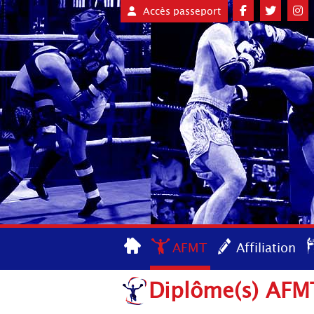
Accès passeport
AFMT
Affiliation
Diplôme(s) AFMT