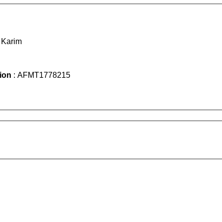
 Karim
tion
: AFMT1778215