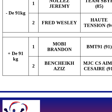
NOLLEZ
TEAM SBY
1
JEREMY
(85)
- De 91kg
HAUTE
2
FRED WESLEY
TENSION (9
MOBI
1
BMT91 (91)
BRANDON
+ De 91
kg
BENCHEIKH
MJC CS AI
2
AZIZ
CESAIRE (91