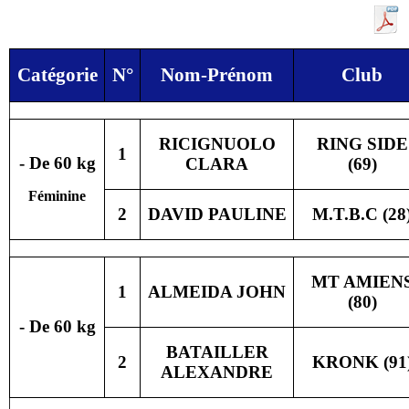
Catégorie
N°
Nom-Prénom
Club
RICIGNUOLO
RING SIDE
1
- De 60 kg
CLARA
(69)
Féminine
2
DAVID PAULINE
M.T.B.C (28
MT AMIEN
1
ALMEIDA JOHN
(80)
- De 60 kg
BATAILLER
2
KRONK (91
ALEXANDRE