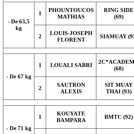
PHOUNTOUCOS
RING SIDE
1
MATHIAS
(69)
- De 63,5
kg
LOUIS-JOSEPH
2
SIAMUAY (9
FLORENT
2C*ACADE
1
LOUALI SABRI
(68)
- De 67 kg
SAUTRON
SIT MUAY
2
ALEXIS
THAI (93)
KOUYATE
1
BMTC (92)
BAMPARA
- De 71 kg