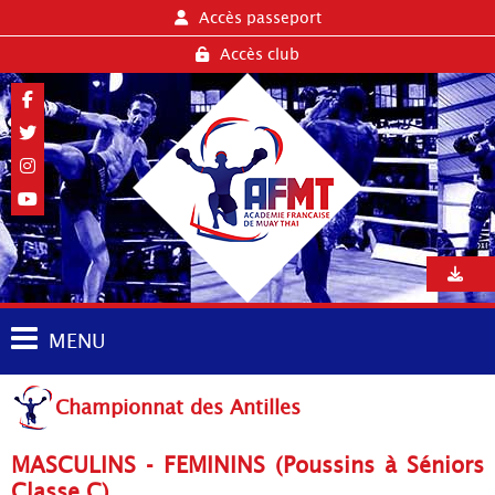
Accès passeport
Accès club
MENU
Championnat des Antilles
MASCULINS - FEMININS (Poussins à Séniors
Classe C)