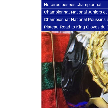
2026
Horaires pesées championnat
Poussins à Cadets 2026
Championnat National Juniors et
Séniors D et C 2026
Championnat National Poussins 
Cadets
Plateau Road to King Gloves du 
février 2026