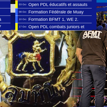
Open PDL éducatifs et assauts
03 Oct
Formation Fédérale de Muay
08 Oct
Thaï BFMT1
à
Formation BFMT 1, WE 2.
10 Oct
7
Open PDL combats juniors et
17 Oct
séniors