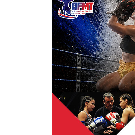
Bienvenue à l'Académi
A tous ceux qui désirent un changem
discipline, je demande de venir se join
Grand temps est venu de se réuni
"combattants", en amoureux de notre s