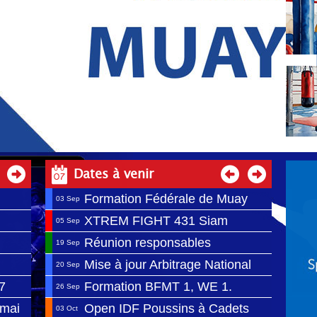
oupement d'associations 100% Muay et qui mieux que
ine, tout en préservant notre identité.
tal même! de venir nous rejoindre, l'AFMT s'engage à
 et pour le seul bien de notre discipline et de ses
est à 150€. Le prix des licences compétiteurs/encadrants
uite à 37 euros. Les licences loisirs sont à 21€. Les
nces Classe B sont à 50€.
Dates à venir
Formation Fédérale de Muay
03 Sep
Thaï BFMT1
XTREM FIGHT 431 Siam
05 Sep
Edition
Réunion responsables
19 Sep
technique et arbitrage
Mise à jour Arbitrage National
20 Sep
régionaux AFMT
7
Formation BFMT 1, WE 1.
26 Sep
 mai
Open IDF Poussins à Cadets
03 Oct