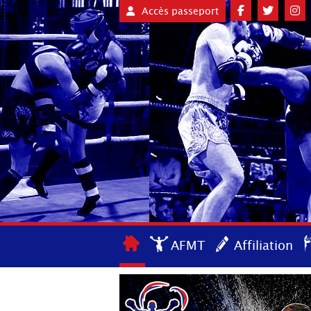
Accès passeport
AFMT
Affiliation