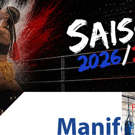
e Française de Muay Thaï,
ent radical des principes d'administration de notre
dre à nous, sans crainte ni calcul des risques encourus.
r tous ensemble autour de l'AFMT et de réagir en
port qui nous est cher et dont nous savons avoir besoin