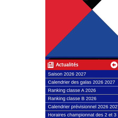
comme d'une béquille pour avancer.
L'AFMT est aujourd’hui le seul regr
nous peut développer cette belle discipl
Voilà pourquoi il est nécessaire, vi
œuvrer dans une totale transparence
pratiquants.
L'affiliation pour la saison 2025/2026 
est de 32 euros jusqu'à 12 ans et ens
licences Classe A sont à 60€. Les lice
Actualités
Saison 2026 2027
Calendrier des galas 2026 2027
Ranking classe A 2026
Ranking classe B 2026
Calendrier prévisionnel 2026 202
Horaires championnat des 2 et 3