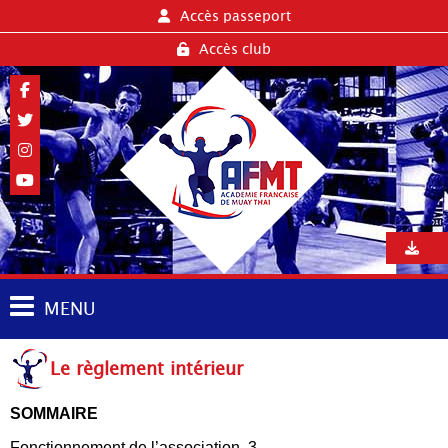
Accès passeport
Accès club
MENU
Le règlement intérieur
SOMMAIRE
Fonctionnement de l’association. 3