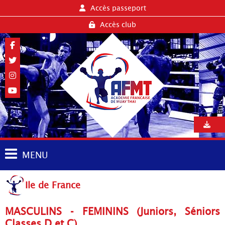
Accès passeport
Accès club
MENU
Ile de France
MASCULINS - FEMININS (Juniors, Séniors
Classes D et C)