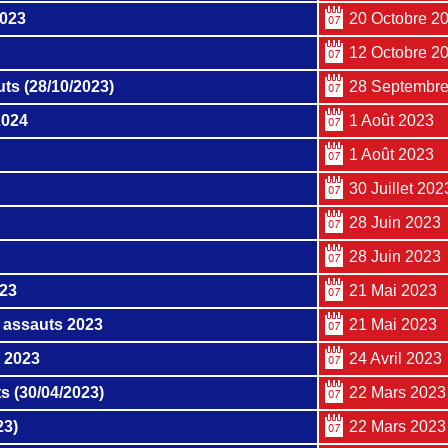
2023
20 Octobre 2
12 Octobre 2
ts (28/10/2023)
28 Septembre
2024
1 Août 2023
1 Août 2023
30 Juillet 202
28 Juin 2023
28 Juin 2023
023
21 Mai 2023
 assauts 2023
21 Mai 2023
l 2023
24 Avril 2023
s (30/04/2023)
22 Mars 2023
23)
22 Mars 2023