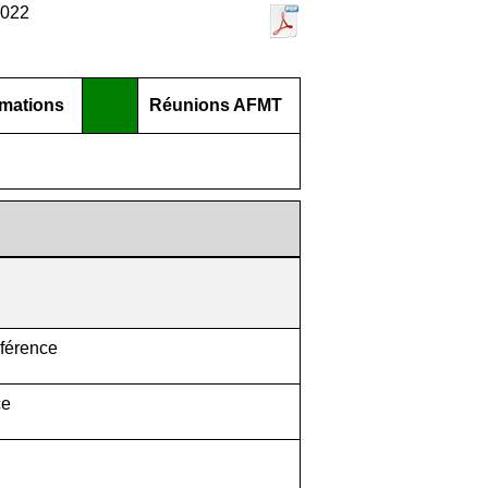
2022
mations
Réunions AFMT
nférence
ce