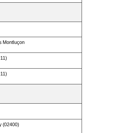
s Montluçon
011)
011)
y (02400)