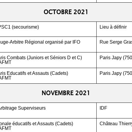
OCTOBRE 2021
PSC1 (secourisme)
Lieu à définir
uge-Arbitre Régional organisé par IFO
Rue Serge Gra
is Combats (Juniors et Séniors D et C)
Paris Japy (75
AFMT
is Educatifs et Assauts (Cadets)
Paris Japy (75
AFMT
NOVEMBRE 2021
rbitrage Superviseurs
IDF
nale éducatifs et Assauts (Cadets)
Château Thierr
AFMT