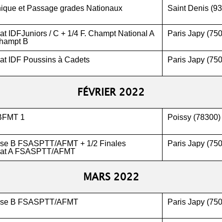
nique et Passage grades Nationaux
Saint Denis (93
 IDFJuniors / C + 1/4 F. Champt National A
Paris Japy (75
Champt B
t IDF Poussins à Cadets
Paris Japy (75
FÉVRIER 2022
 BFMT 1
Poissy (78300)
sse B FSASPTT/AFMT + 1/2 Finales
Paris Japy (75
at A FSASPTT/AFMT
MARS 2022
asse B FSASPTT/AFMT
Paris Japy (75