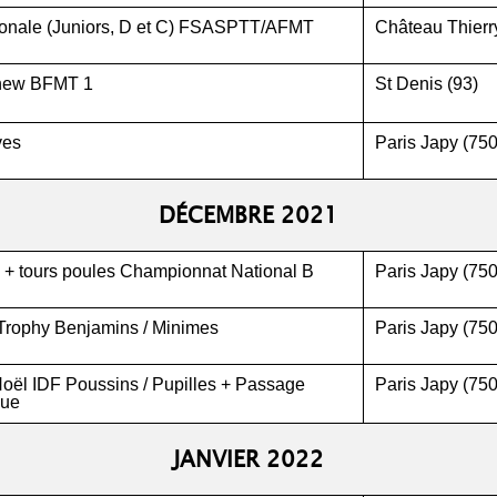
onale (Juniors, D et C) FSASPTT/AFMT
Château Thierr
 new BFMT 1
St Denis (93)
ves
Paris Japy (75
DÉCEMBRE 2021
 + tours poules Championnat National B
Paris Japy (75
Trophy Benjamins / Minimes
Paris Japy (75
oël IDF Poussins / Pupilles + Passage
Paris Japy (75
que
JANVIER 2022