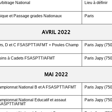
rbitrage National
Lieu à définir
nique et Passage grades Nationaux
Paris
AVRIL 2022
rs, D et C FSASPTT/AFMT + Poules Champ
Paris Japy (75
sins à Cadets FSASPTT/AFMT
Paris Japy (75
MAI 2022
ampionnat National B et A FSASPTT/AFMT
Paris Japy (75
mpionnat National Educatif et assaut
Paris Japy (75
FSASPTT/AFMT