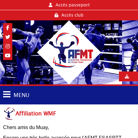
Accès passeport
Accès club
MENU
Affiliation WMF
Chers amis du Muay,
Encore une très belle avancée pour l'AFMT-FSASPTT,