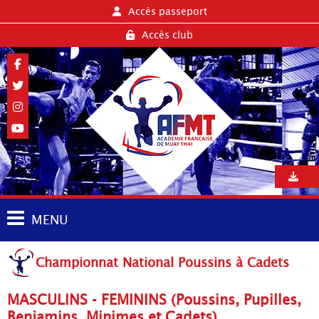
Accès passeport
Accès club
MENU
Championnat National Poussins à Cadets
MASCULINS - FEMININS (Poussins, Pupilles,
Benjamins, Minimes et Cadets)