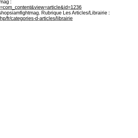
mag :
n=com_content&view=arti
cle&id=1236
shopsiamfightmag. Rubrique Les Articles/Librairie :
hp/fr/categories-d-art
icles/librairie