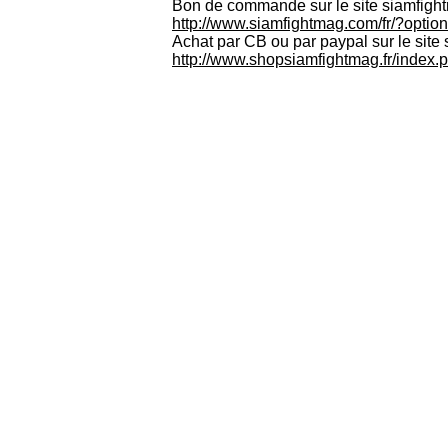
Bon de commande sur le site siamfight
http://www.siamfightmag.com/fr
/?optio
Achat par CB ou par paypal sur le site 
http://www.shopsiamfightmag.fr
/index.p