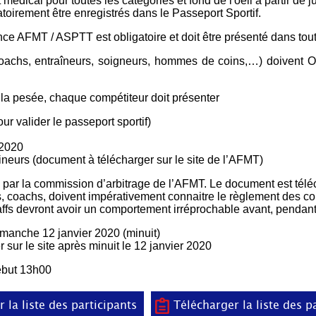
t médical pour toutes les catégories et fond de l'oeil à partir de j
toirement être enregistrés dans le Passeport Sportif.
nce AFMT / ASPTT est obligatoire et doit être présenté dans tou
oachs, entraîneurs, soigneurs, hommes de coins,…) doivent
 la pesée, chaque compétiteur doit présenter
ur valider le passeport sportif)
2020
ineurs (document à télécharger sur le site de l’AFMT)
é par la commission d’arbitrage de l’AFMT. Le document est téléc
, coachs, doivent impérativement connaitre le règlement des co
ffs devront avoir un comportement irréprochable avant, pendant 
imanche 12 janvier 2020 (minuit)
r sur le site après minuit le 12 janvier 2020
ébut 13h00
r la liste des participants
Télécharger la liste des p