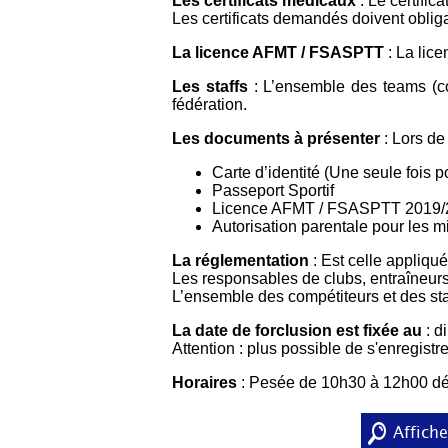
Les certificats médicaux
: Le certifica
Les certificats demandés doivent obliga
La licence AFMT / FSASPTT
: La lice
Les staffs
: L’ensemble des teams (c
fédération.
Les documents à présenter
: Lors de
Carte d’identité (Une seule fois po
Passeport Sportif
Licence AFMT / FSASPTT 2019/
Autorisation parentale pour les m
La réglementation
: Est celle appliqu
Les responsables de clubs, entraîneurs
L’ensemble des compétiteurs et des sta
La date de forclusion est fixée au
: d
Attention : plus possible de s'enregistre
Horaires
: Pesée de 10h30 à 12h00 d
Affiche