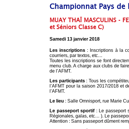
Championnat Pays de l
MUAY THAÏ MASCULINS - FEMIN
et Séniors Classe C)
Samedi 13 janvier 2018
Les inscriptions
: Inscriptions à la 
courriers, par textos, etc…
Toutes les inscriptions se font directe
menu club. A charge aux clubs de faire
de l’AFMT.
Les participants
: Tous les compétiteu
l’AFMT pour la saison 2017/2018 et de 
l’AFMT.
Le lieu
: Salle Omnisport, rue Marie C
Le passeport sportif
: Le passeport 
Régionales, galas, etc… ). Le passepor
Attention : Sans passeport dûment rempl