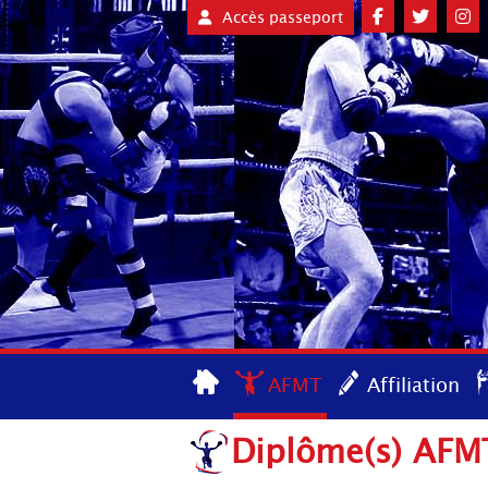
Accès passeport
AFMT
Affiliation
Diplôme(s) AFMT