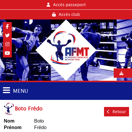
Accès passeport
Accès club
MENU
Boto Frédo
Retour
Nom
Boto
Prénom
Frédo