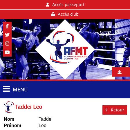
Accès passeport
Accès club
MENU
Taddei Leo
Retour
Nom
Taddei
Prénom
Leo