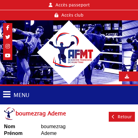
Accès passeport
Accès club
MENU
boumezrag Ademe
Retour
Nom
boumezrag
Prénom
Ademe