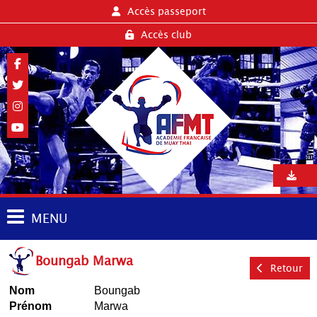
Accès passeport
Accès club
MENU
Boungab Marwa
Retour
Nom
Boungab
Prénom
Marwa