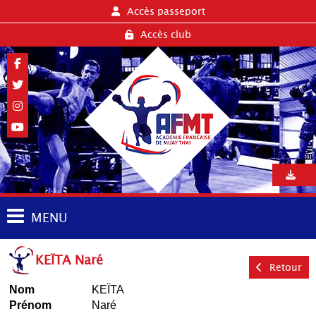
Accès passeport
Accès club
MENU
KEÏTA Naré
Retour
Nom
KEÏTA
Prénom
Naré