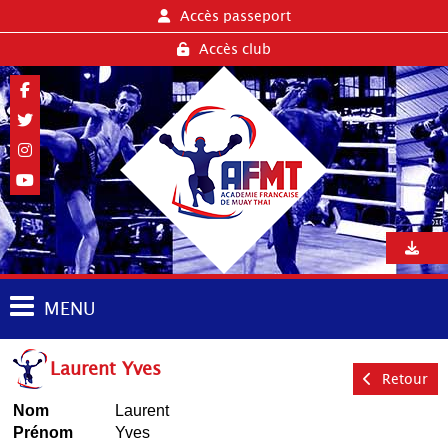
Accès passeport
Accès club
MENU
Laurent Yves
Retour
Nom
Laurent
Prénom
Yves