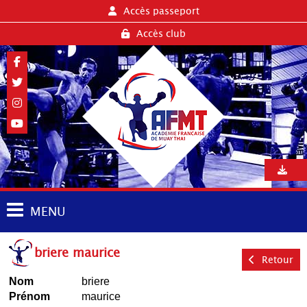
Accès passeport
Accès club
MENU
briere maurice
Retour
Nom
briere
Prénom
maurice