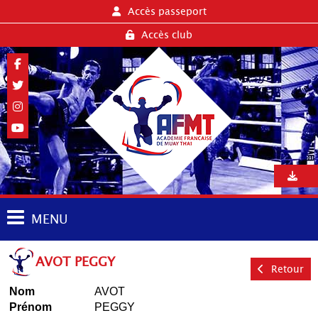
Accès passeport
Accès club
MENU
AVOT PEGGY
Retour
Nom
AVOT
Prénom
PEGGY