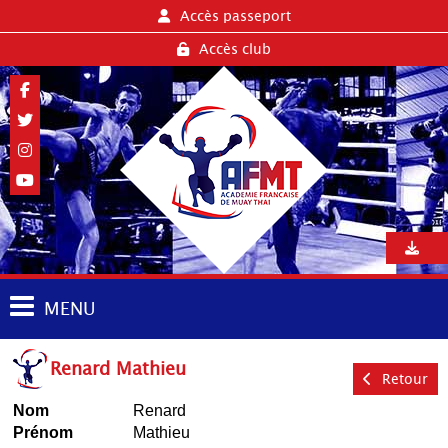
Accès passeport
Accès club
MENU
Renard Mathieu
Retour
Nom
Renard
Prénom
Mathieu