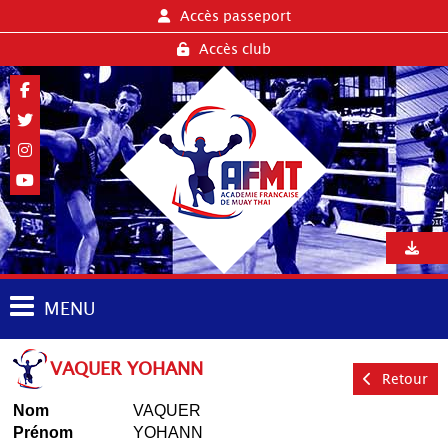
Accès passeport
Accès club
MENU
VAQUER YOHANN
Retour
Nom
VAQUER
Prénom
YOHANN