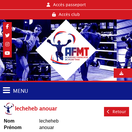
Accès passeport
Accès club
MENU
lecheheb anouar
Retour
Nom
lecheheb
Prénom
anouar