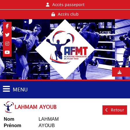
Accès passeport
Accès club
MENU
LAHMAM AYOUB
Retour
Nom
LAHMAM
Prénom
AYOUB