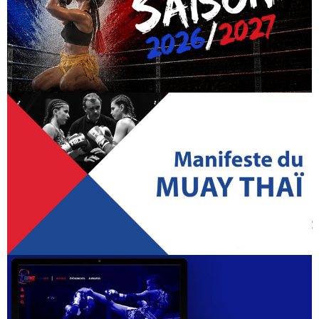
MASCULINS - FEMININS (Poussins, Pupilles,
Benjamins, Minimes, Cadets, Juniors et
Séniors D, C)
Samedi 2 mars 2024
Les participants
: Tous les compétiteurs Poussins, Pupilles,
Benjamins, Minimes, Cadets, Juniors et Séniors (Classe D