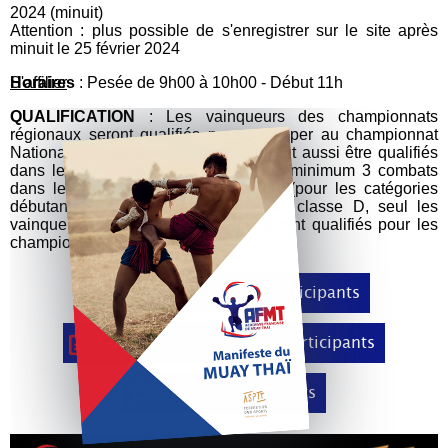
2024 (minuit)
Attention : plus possible de s'enregistrer sur le site après
minuit le 25 février 2024
Horaires
: Pesée de 9h00 à 10h00 - Début 11h
S'affilier
QUALIFICATION
: Les vainqueurs des championnats
régionaux seront qualifiés pour participer au championnat
National. Les seconds finaliste pourront aussi être qualifiés
dans le cas où ils auront effectué au minimum 3 combats
dans le championnat de leur région (pour les catégories
débutant en 1/4 de finale). Pour les classe D, seul les
vainqueurs de chaque catégories seront qualifiés pour les
championnats Nationaux.
Afficher la liste des participants
Télécharger la liste des participants
Afficher les résultats