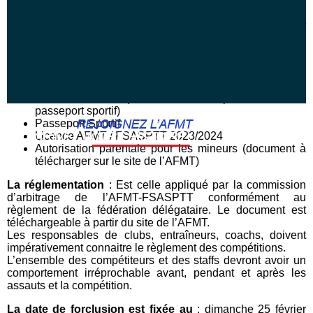
Les staffs
: L’ensemble des teams (coachs, entraîneurs,
soigneurs, hommes de coins,…) doivent
OBLIGATOIREMENT être licenciés à la fédération.
Les documents à présenter
: Lors de la pesée, chaque
compétiteur doit présenter
Carte d’identité (Une seule fois pour valider le
passeport sportif)
Passeport Sportif
Licence AFMT / FSASPTT 2023/2024
Autorisation parentale pour les mineurs (document à
télécharger sur le site de l’AFMT)
La réglementation
: Est celle appliqué par la commission
d’arbitrage de l’AFMT-FSASPTT conformément au
règlement de la fédération délégataire. Le document est
téléchargeable à partir du site de l’AFMT.
Les responsables de clubs, entraîneurs, coachs, doivent
impérativement connaitre le règlement des compétitions.
L’ensemble des compétiteurs et des staffs devront avoir un
comportement irréprochable avant, pendant et après les
assauts et la compétition.
La date de forclusion est fixée au
: dimanche 25 février