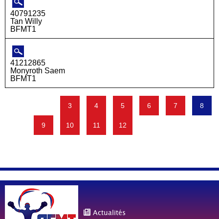
40791235
Tan Willy
BFMT1
41212865
Monyroth Saem
BFMT1
3
4
5
6
7
8
9
10
11
12
Actualités