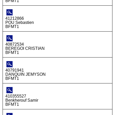
BFMT1
41212866
POU Sebastien
BFMT1
40872534
BEREGOI CRISTIAN
BFMT1
40791941
DANQUIN JEMYSON
BFMT1
410355527
Benkherouf Samir
BFMT1