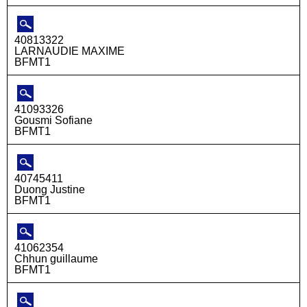
40813322
LARNAUDIE MAXIME
BFMT1
41093326
Gousmi Sofiane
BFMT1
40745411
Duong Justine
BFMT1
41062354
Chhun guillaume
BFMT1