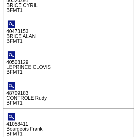
40526291
BRICE CYRIL
BFMT1
40473153
BRICE ALAN
BFMT1
40503129
LEPRINCE CLOVIS
BFMT1
48709183
CONTROLE Rudy
BFMT1
41058411
Bourgeois Frank
BFMT1