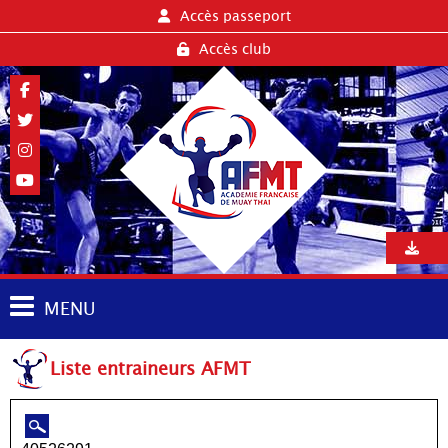
Accès passeport
Accès club
MENU
Liste entraineurs AFMT