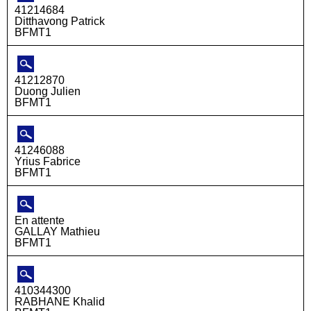
41214684
Ditthavong Patrick
BFMT1
41212870
Duong Julien
BFMT1
41246088
Yrius Fabrice
BFMT1
En attente
GALLAY Mathieu
BFMT1
410344300
RABHANE Khalid