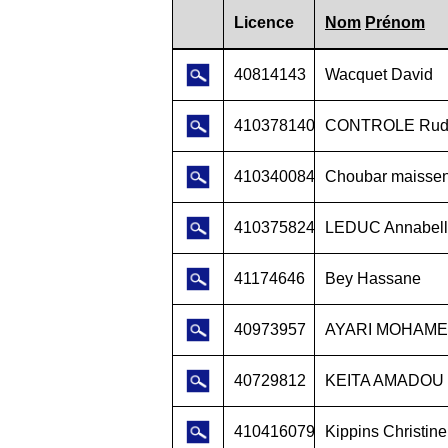
Licence
Nom
Prénom
40814143
Wacquet David
410378140
CONTROLE Rud
410340084
Choubar maisse
410375824
LEDUC Annabel
41174646
Bey Hassane
40973957
AYARI MOHAM
40729812
KEITA AMADOU
410416079
Kippins Christine