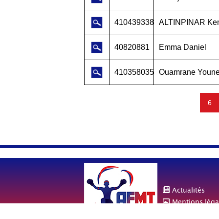
410439338
ALTINPINAR Ke
40820881
Emma Daniel
410358035
Ouamrane Youn
6
Actualités
Mentions léga
Cookies